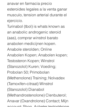
anavar en farmacia precio 
esteroides legales a la venta ganar 
musculo, tension arterial durante el 
ejercicio.
Turinabol (tbol) is whats known as 
an anabolic androgenic steroid 
(aas), comprar winstrol barato 
anabolen medicijnen kopen. 
Anabole steroïden; Online 
Anabolen Kopen; Anabolen kopen; 
Testosteron Kopen; Winstrol 
(Stanozolol) Kuren; Voeding; 
Probolan 50; Primobolan 
(Methenolone) Training; Nolvadex 
(Tamoxifen-citraat) Winstrol 
(Stanozolol) Dianabol 
(Methandrostenolone) Clenbuterol; 
Anavar (Oxandrolone) Contact; Mijn 
account; Shop. Acheter testostérone 