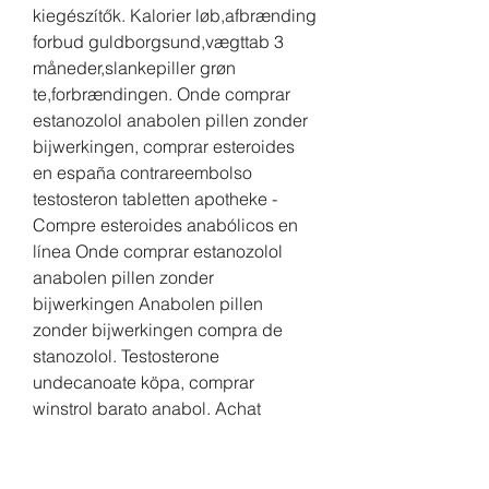
kiegészítők. Kalorier løb,afbrænding 
forbud guldborgsund,vægttab 3 
måneder,slankepiller grøn 
te,forbrændingen. Onde comprar 
estanozolol anabolen pillen zonder 
bijwerkingen, comprar esteroides 
en españa contrareembolso 
testosteron tabletten apotheke - 
Compre esteroides anabólicos en 
línea Onde comprar estanozolol 
anabolen pillen zonder 
bijwerkingen Anabolen pillen 
zonder bijwerkingen compra de 
stanozolol. Testosterone 
undecanoate köpa, comprar 
winstrol barato anabol. Achat 
hormone de croissance injection 
como comprar estanozolol en 
farmacia, comprar winstrol barato 