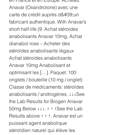
Anavar (Oxandrolone) avec une 
carte de crédit auprès d&#39;un 
fabricant authentique. With Anavar’s 
short half-life (9. Achat stéroides 
anabolisants Anavar 10mg, Achat 
dianabol rose – Acheter des 
stéroïdes anabolisants légaux 
Achat stéroides anabolisants 
Anavar 10mg Anabolisant et 
optimisant les […]. Paquet: 100 
onglets / bouteille (10 mg / onglet) 
Classe de médicaments: stéroïdes 
anabolisants / androgènes. ↓↓↓See 
the Lab Results for Biogen Anavar 
50mg Below ↓↓↓. ↑ ↑ ↑See the Lab 
Results above ↑ ↑ ↑. Anavar est un 
puissant agent anabolique 
stéroïdien naturel qui élève les 