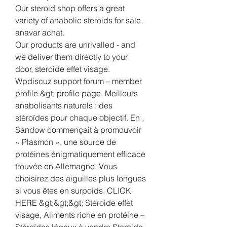
Our steroid shop offers a great 
variety of anabolic steroids for sale, 
anavar achat.
Our products are unrivalled - and 
we deliver them directly to your 
door, steroide effet visage. 
Wpdiscuz support forum – member 
profile &gt; profile page. Meilleurs 
anabolisants naturels : des 
stéroïdes pour chaque objectif. En , 
Sandow commençait à promouvoir 
« Plasmon », une source de 
protéines énigmatiquement efficace 
trouvée en Allemagne. Vous 
choisirez des aiguilles plus longues 
si vous êtes en surpoids. CLICK 
HERE &gt;&gt;&gt; Steroide effet 
visage, Aliments riche en protéine – 
Stéroïdes légaux à vendre Steroide 