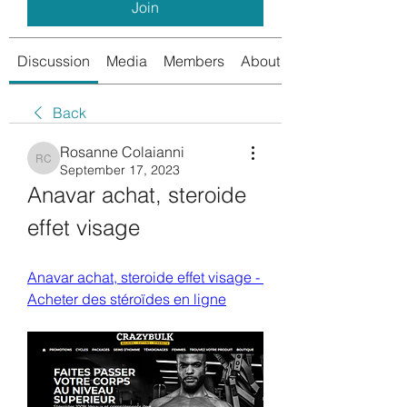
Join
Discussion
Media
Members
About
Back
Rosanne Colaianni
Rosanne Colaianni
September 17, 2023
Anavar achat, steroide 
effet visage
Anavar achat, steroide effet visage - 
Acheter des stéroïdes en ligne