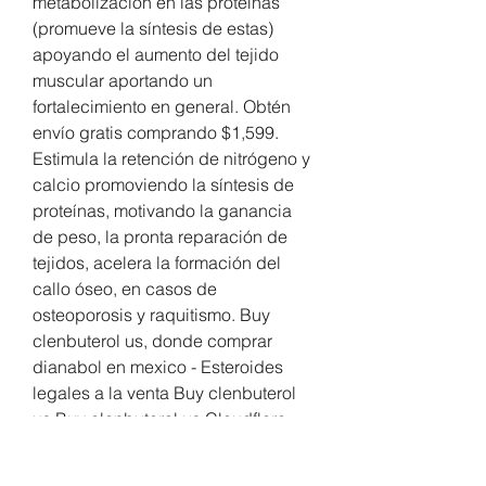
metabolización en las proteínas 
(promueve la síntesis de estas) 
apoyando el aumento del tejido 
muscular aportando un 
fortalecimiento en general. Obtén 
envío gratis comprando $1,599. 
Estimula la retención de nitrógeno y 
calcio promoviendo la síntesis de 
proteínas, motivando la ganancia 
de peso, la pronta reparación de 
tejidos, acelera la formación del 
callo óseo, en casos de 
osteoporosis y raquitismo. Buy 
clenbuterol us, donde comprar 
dianabol en mexico - Esteroides 
legales a la venta Buy clenbuterol 
us Buy clenbuterol us Cloudflare 
Ray ID: 6d312ee58ae00057 • Your 
IP : 94, buy clenbuterol us. La UEFA 