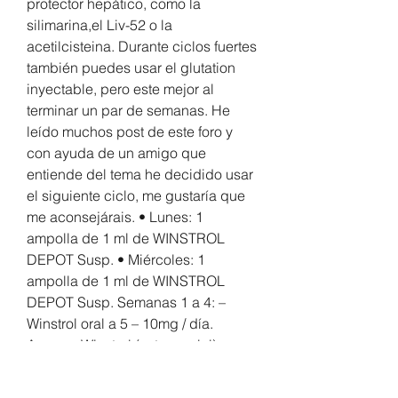
protector hepático, como la 
silimarina,el Liv-52 o la 
acetilcisteina. Durante ciclos fuertes 
también puedes usar el glutation 
inyectable, pero este mejor al 
terminar un par de semanas. He 
leído muchos post de este foro y 
con ayuda de un amigo que 
entiende del tema he decidido usar 
el siguiente ciclo, me gustaría que 
me aconsejárais. • Lunes: 1 
ampolla de 1 ml de WINSTROL 
DEPOT Susp. • Miércoles: 1 
ampolla de 1 ml de WINSTROL 
DEPOT Susp. Semanas 1 a 4: – 
Winstrol oral a 5 – 10mg / día. 
Aunque Winstrol (estanozolol) se 
considera generalmente un 
esteroide anabólico apto para 