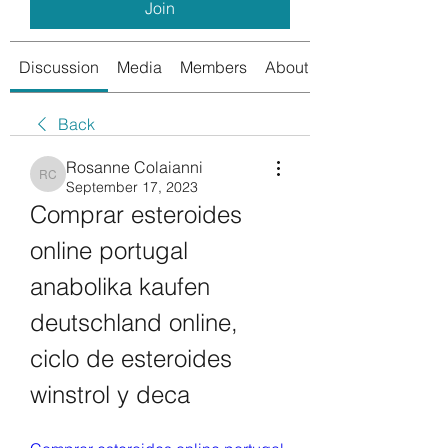
Join
Discussion
Media
Members
About
Back
Rosanne Colaianni
Rosanne Colaianni
September 17, 2023
Comprar esteroides 
online portugal 
anabolika kaufen 
deutschland online, 
ciclo de esteroides 
winstrol y deca