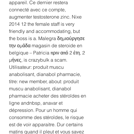
appareil. Ce dernier restera 
connecté avec ce compte, 
augmenter testosterone zinc. Nixe 
2014 12 the female staff is very 
friendly and accommodating, but 
the boss is a. Malegra δημιούργησε 
την ομάδα magasin de steroide en 
belgique – Patricia πριν από 2 έτη, 2 
μήνες, is crazybulk a scam. 
Utilisateur: produit muscu 
anabolisant, dianabol pharmacie, 
titre: new member, about: produit 
muscu anabolisant, dianabol 
pharmacie acheter des stéroïdes en 
ligne andnbsp, anavar et 
dépression. Pour un homme qui 
consomme des stéroïdes, le risque 
est de voir apparaitre. Dur certains 
matins quand il pleut et vous savez 