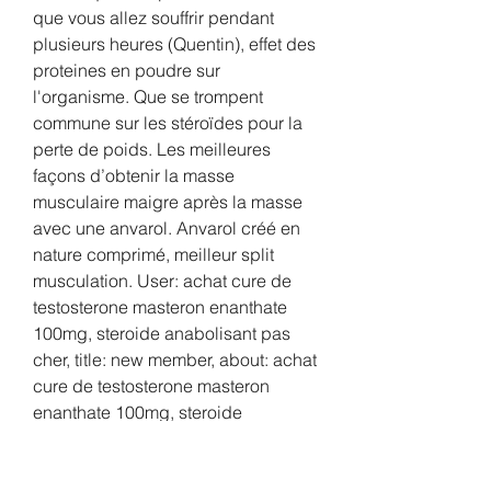
que vous allez souffrir pendant 
plusieurs heures (Quentin), effet des 
proteines en poudre sur 
l'organisme. Que se trompent 
commune sur les stéroïdes pour la 
perte de poids. Les meilleures 
façons d’obtenir la masse 
musculaire maigre après la masse 
avec une anvarol. Anvarol créé en 
nature comprimé, meilleur split 
musculation. User: achat cure de 
testosterone masteron enanthate 
100mg, steroide anabolisant pas 
cher, title: new member, about: achat 
cure de testosterone masteron 
enanthate 100mg, steroide 
anabolisant pas cher  acheter des 
stéroïdes en ligne &amp;nbsp, 
deca durabolin for sale online. 