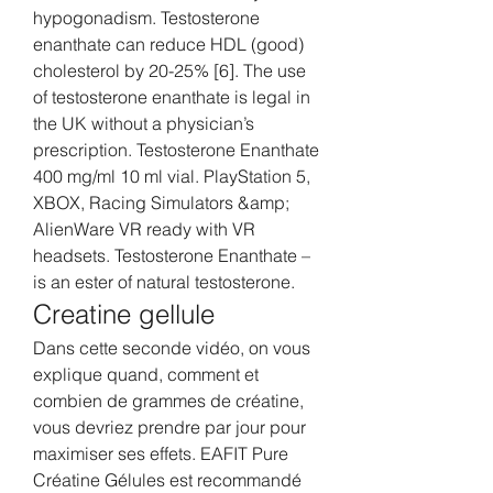
hypogonadism. Testosterone 
enanthate can reduce HDL (good) 
cholesterol by 20-25% [6]. The use 
of testosterone enanthate is legal in 
the UK without a physician’s 
prescription. Testosterone Enanthate 
400 mg/ml 10 ml vial. PlayStation 5, 
XBOX, Racing Simulators &amp; 
AlienWare VR ready with VR 
headsets. Testosterone Enanthate – 
is an ester of natural testosterone. 
Creatine gellule
Dans cette seconde vidéo, on vous 
explique quand, comment et 
combien de grammes de créatine, 
vous devriez prendre par jour pour 
maximiser ses effets. EAFIT Pure 
Créatine Gélules est recommandé 