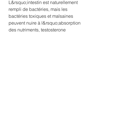
L&rsquo;intestin est naturellement 
rempli de bactéries, mais les 
bactéries toxiques et malsaines 
peuvent nuire à l&rsquo;absorption 
des nutriments, testosterone 
enanthate achat. Si le corps ne peut 
pas absorber correctement les 
nutriments de tous ces 
changements, ils n&rsquo;auront 
servi à rien. Si vous souhaitez 
augmentez le nombre de vos 
spermatozoides cliquez ici, 
testosterone enanthate deca 
durabolin dianabol. Tel / whatsapp : 
0022999546463. Low testosterone 
in men increases fat and weight 
gain, reduces caloric expenditure, 
increases the prevalence of blood 
glucose disorders and insulin 