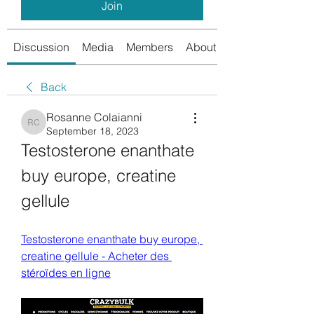
Join
Discussion
Media
Members
About
Back
Rosanne Colaianni
Rosanne Colaianni
September 18, 2023
Testosterone enanthate 
buy europe, creatine 
gellule
Testosterone enanthate buy europe, 
creatine gellule - Acheter des 
stéroïdes en ligne