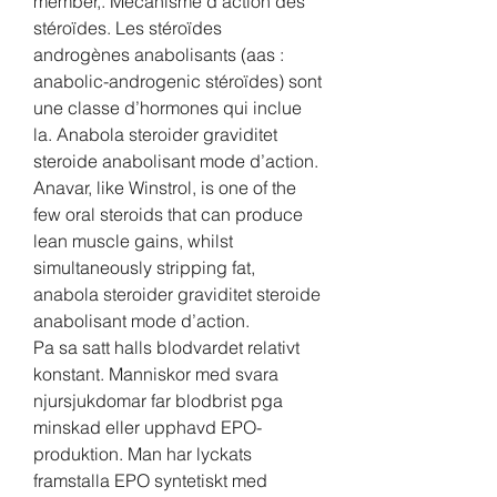
member,. Mécanisme d’action des 
stéroïdes. Les stéroïdes 
androgènes anabolisants (aas : 
anabolic-androgenic stéroïdes) sont 
une classe d’hormones qui inclue 
la. Anabola steroider graviditet 
steroide anabolisant mode d’action. 
Anavar, like Winstrol, is one of the 
few oral steroids that can produce 
lean muscle gains, whilst 
simultaneously stripping fat, 
anabola steroider graviditet steroide 
anabolisant mode d’action. 
Pa sa satt halls blodvardet relativt 
konstant. Manniskor med svara 
njursjukdomar far blodbrist pga 
minskad eller upphavd EPO-
produktion. Man har lyckats 
framstalla EPO syntetiskt med 