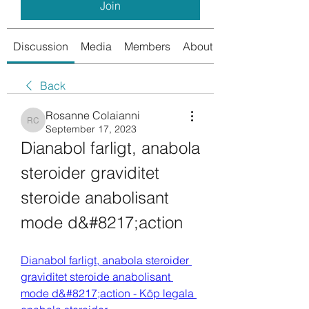
Join
Discussion
Media
Members
About
Back
Rosanne Colaianni
Rosanne Colaianni
September 17, 2023
Dianabol farligt, anabola 
steroider graviditet 
steroide anabolisant 
mode d&#8217;action
Dianabol farligt, anabola steroider 
graviditet steroide anabolisant 
mode d&#8217;action - Köp legala 