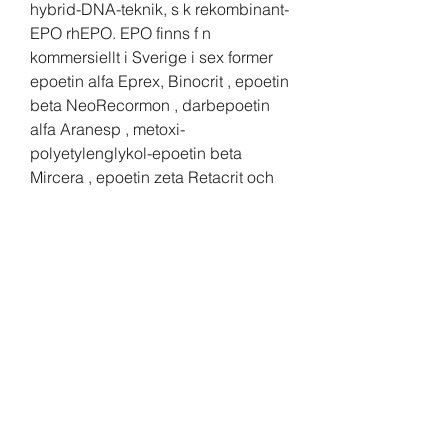
hybrid-DNA-teknik, s k rekombinant-
EPO rhEPO. EPO finns f n 
kommersiellt i Sverige i sex former 
epoetin alfa Eprex, Binocrit , epoetin 
beta NeoRecormon , darbepoetin 
alfa Aranesp , metoxi-
polyetylenglykol-epoetin beta 
Mircera , epoetin zeta Retacrit och 
epoetin theta Eporatio, testosteron 
ålder.
  köp  steroider online cykel.
Det ar viktigt att du som anvander 
AAS far hjalp att sluta med 
dopningen. Kontakta psykiatrins 
oppenvard om du mar psykiskt 
daligt och har till exempel angest 
och depression. Har kan du hitta 
vard. Om det ar brattom, .