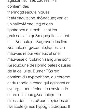
agissant sur ses causes : - Il 
contient des 
thermog&eacute;niques 
(caf&eacute;ine, th&eacute; vert et 
un salicyl&eacute;) et des 
lipotropes qui mobilisent les 
graisses afin qu&rsquo;elles soient 
utilis&eacute;es &agrave; des fins 
&eacute;nerg&eacute;tiques. Un 
mauvais retour veineux et une 
mauvaise circulation sanguine sont 
l&rsquo;une des principales causes 
de la cellulite. Burner FG&reg; 
contient du tryptophane, du chrome 
et du rhodiola rosea qui agissent en 
synergie pour freiner les envies de 
sucre et mieux g&eacute;rer le 
stress dans les p&eacute;riodes de 
r&eacute;gimes hypoglucidiques. Il 