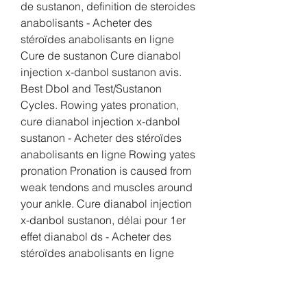
de sustanon, definition de steroides 
anabolisants - Acheter des 
stéroïdes anabolisants en ligne 
Cure de sustanon Cure dianabol 
injection x-danbol sustanon avis. 
Best Dbol and Test/Sustanon 
Cycles. Rowing yates pronation, 
cure dianabol injection x-danbol 
sustanon - Acheter des stéroïdes 
anabolisants en ligne Rowing yates 
pronation Pronation is caused from 
weak tendons and muscles around 
your ankle. Cure dianabol injection 
x-danbol sustanon, délai pour 1er 
effet dianabol ds - Acheter des 
stéroïdes anabolisants en ligne 
Cure dianabol injection x-danbol 
sustanon - HS Top 200. And 
trenbolone acetate mon/wed/fri 