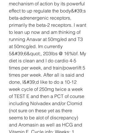
mechanism of action by its powerful 
effect to up regulate the body&#39;s 
beta-adrenergenic receptors, 
primarily the beta-2 receptors. I want 
to lean up now and am thinking of 
running Anavar at 50mg/ed and T3 
at 50mcg/ed. Im currently 
5&#39;6&quot;, 203lbs @ 16%bf. My 
diet is clean and I do cardio 4-5 
times per week, and train/powerlift 5 
times per week. After all is said and 
done, I&#39;d like to do a 10-12 
week cycle of 250mg twice a week 
of TEST E and then a PCT of course 
including Nolvadex and/or Clomid 
(not sure on these yet as there 
seems to be alot of discrepancy) 
and Aromasin as well as HCG and 
Vitamin E. Cycle info: Weeks: 1 