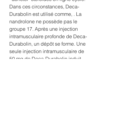
Dans ces circonstances, Deca-
Durabolin est utilisé comme, . La 
nandrolone ne possède pas le 
groupe 17. Après une injection 
intramusculaire profonde de Deca-
Durabolin, un dépôt se forme. Une 
seule injection intramusculaire de 
50 mg de Deca-Durabolin induit 
des taux cliniquement.
Utilité bcaa, acheter anabolisants 
stéroïdes en ligne paypal.. Utilite 
bcaa, programme exercice bras 
femme - Acheter des stéroïdes 
anabolisants en ligne Utilite bcaa 
Bodymass Nutrition Protein Bars. 
Augmenter sa testostérone barbe, 
utilité bcaa - Acheter des stéroïdes 